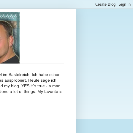
N im Bastelreich. Ich habe schon
es ausprobiert. Heute sage ich
d my blog. YES it´s true - a man
one a lot of things. My favorite is