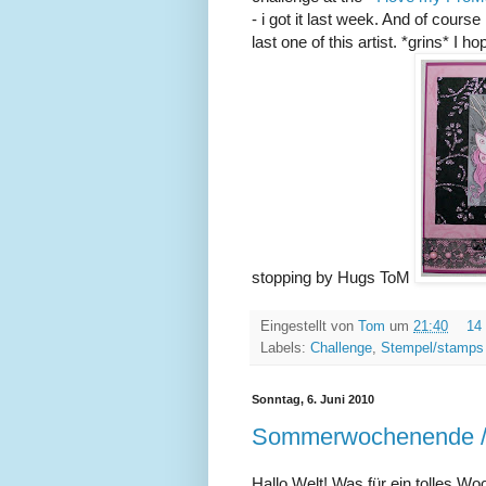
- i got it last week. And of course i h
last one of this artist. *grins* I 
stopping by Hugs ToM
Eingestellt von
Tom
um
21:40
14
Labels:
Challenge
,
Stempel/stamps
Sonntag, 6. Juni 2010
Sommerwochenende 
Hallo Welt! Was für ein tolles W