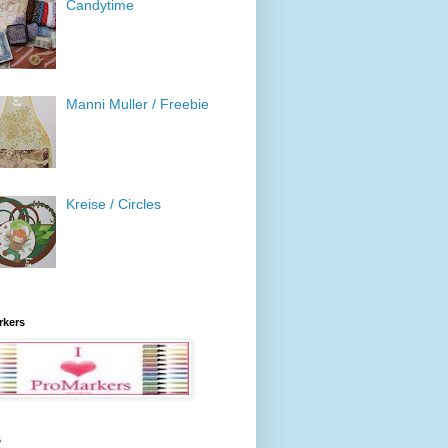
Candytime
Manni Muller / Freebie
Kreise / Circles
rkers
s