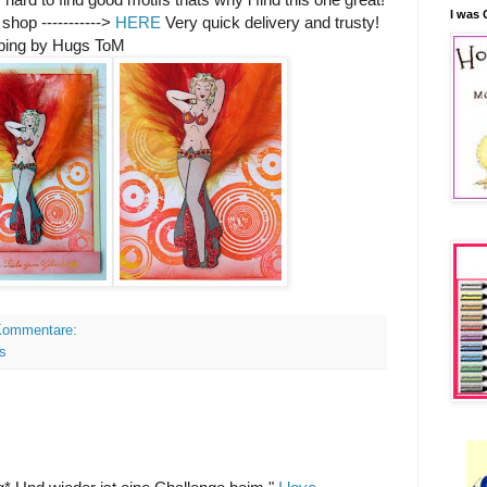
I was 
shop ----------->
HERE
Very quick delivery and trusty!
pping by Hugs ToM
Kommentare:
s