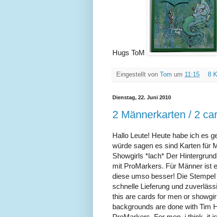
Hugs ToM
Eingestellt von
Tom
um
11:15
8 
Dienstag, 22. Juni 2010
2 Männerkarten / 2 ca
Hallo Leute! Heute habe ich es g
würde sagen es sind Karten für M
Showgirls *lach* Der Hintergrund
mit ProMarkers. Für Männer ist e
diese umso besser! Die Stempel 
schnelle Lieferung und zuverläss
this are cards for men or showgir
backgrounds are done with Tim Ho
ProMarkers. For men, i think, it is