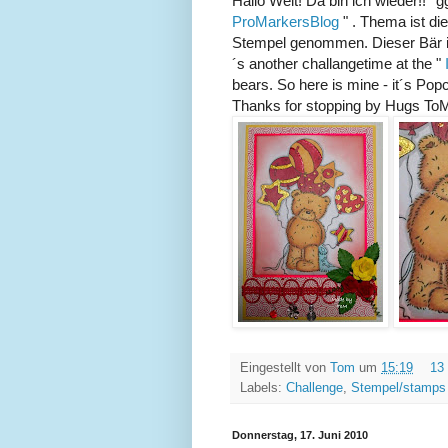
Hallo Welt! Da bin ich wieder!! *
ProMarkersBlog
" . Thema ist d
Stempel genommen. Dieser Bär ist
´s another challangetime at the "
bears. So here is mine - it´s Pop
Thanks for stopping by Hugs To
Eingestellt von
Tom
um
15:19
13
Labels:
Challenge
,
Stempel/stamps
Donnerstag, 17. Juni 2010