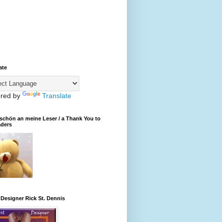
ate
red by
Translate
chön an meine Leser / a Thank You to
aders
Designer Rick St. Dennis