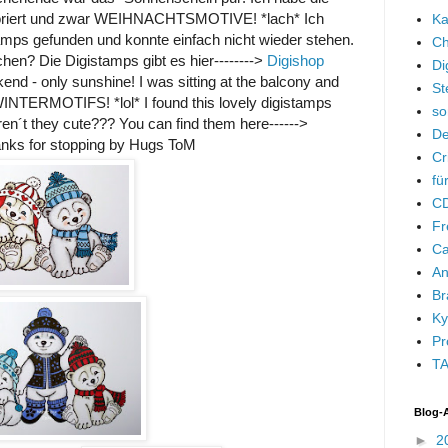
oriert und zwar WEIHNACHTSMOTIVE! *lach* Ich
Ka
mps gefunden und konnte einfach nicht wieder stehen.
Ch
hen? Die Digistamps gibt es hier-------->
Digishop
Di
end - only sunshine! I was sitting at the balcony and
St
NTERMOTIFS! *lol* I found this lovely digistamps
so
ren´t they cute??? You can find them here------>
De
nks for stopping by Hugs ToM
Cr
fü
CD
Fr
Ca
An
Br
Ky
Pr
TA
Blog-
►
2