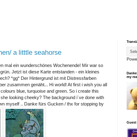
Transl
en/ a litttle seahorse
Powe
llen mal ein wunderschönes Wochenende! Mir war so
grün. Jetzt ist diese Karte entstanden - ein kleines
Dankes
my re
rech? *gg* Der Hintergrund ist mit Distressfarben
er zusammen genäht... Hi world! At first i wish you all
 colours blue, turquoise and green. So i create this
n´t she looking cheeky? The background i´ve done with
wn myself .. Danke fürs Gucken / thx for stopping by
Guest 