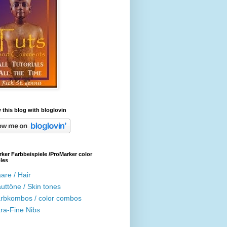
 this blog with bloglovin
ker Farbbeispiele /ProMarker color
les
are / Hair
uttöne / Skin tones
rbkombos / color combos
tra-Fine Nibs