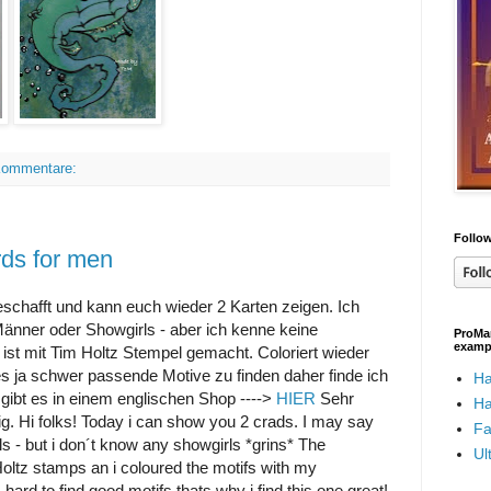
Kommentare:
Follow
rds for men
eschafft und kann euch wieder 2 Karten zeigen. Ich
änner oder Showgirls - aber ich kenne keine
ProMar
examp
 ist mit Tim Holtz Stempel gemacht. Coloriert wieder
s ja schwer passende Motive zu finden daher finde ich
Ha
gibt es in einem englischen Shop ---->
HIER
Sehr
Ha
ig. Hi folks! Today i can show you 2 crads. I may say
Fa
ls - but i don´t know any showgirls *grins* The
Ul
ltz stamps an i coloured the motifs with my
 hard to find good motifs thats why i find this one great!