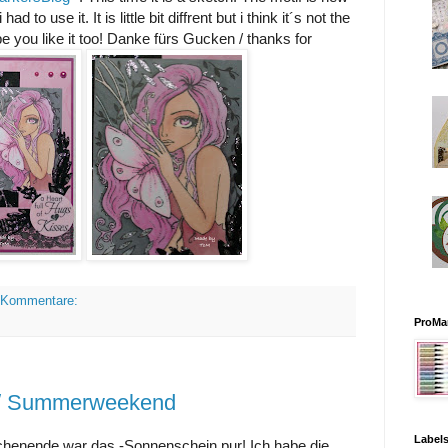
ad to use it. It is little bit diffrent but i think it´s not the
hope you like it too! Danke fürs Gucken / thanks for
 Kommentare:
ProMa
/ Summerweekend
Label
ochenende war das -Sonnenschein pur! Ich habe die