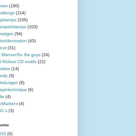
rten
(180)
allenge
(114)
gistamps
(105)
empel/stamps
(103)
nstiges
(94)
ko/decoration
(43)
icut
(31)
r Männer/for the guys
(24)
 Motive/ CD motifs
(22)
eebie
(14)
ndy
(9)
leitungen
(8)
ayertechnique
(6)
lie
(4)
oMarkers
(4)
G´s
(3)
Archiv
015
(6)