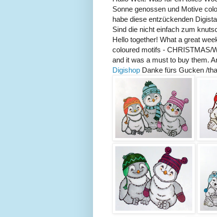
Sonne genossen und Motive col
habe diese entzückenden Digista
Sind die nicht einfach zum knutsc
Hello together! What a great week
coloured motifs - CHRISTMAS/WI
and it was a must to buy them. A
Digishop
Danke fürs Gucken /tha