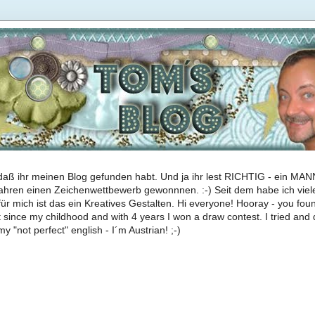
daß ihr meinen Blog gefunden habt. Und ja ihr lest RICHTIG - ein MAN
 Jahren einen Zeichenwettbewerb gewonnnen. :-) Seit dem habe ich viel
ür mich ist das ein Kreatives Gestalten. Hi everyone! Hooray - you foun
ft since my childhood and with 4 years I won a draw contest. I tried and d
my "not perfect" english - I´m Austrian! ;-)