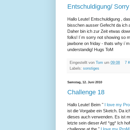
Entschuldigung/ Sorry
Hallo Leute! Entschuldigung , dass 
bisschen ausser Gefecht da ich am
Daher bin ich zur Zeit etwas down
folks! I´m sorry not showing so mu
jawbone on friday - thats why i´m
understandig! Hugs ToM
Eingestellt von
Tom
um
09:08
7 
Labels:
sonstiges
Samstag, 12. Juni 2010
Challenge 18
Hallo Leute! Beim "
I love my Pr
ist die Vorgabe ein Sketch. Da i
dieses auch verwenden. Es ist m
letzte sein dieser Art! *gg* Ich ho
challenge at the "
I love my ProM