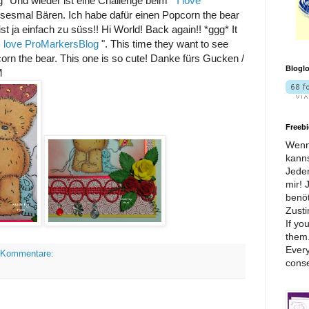
gg* Und wieder ist eine Challenge beim "
I love
iesesmal Bären. Ich habe dafür einen Popcorn the bear
 ja einfach zu süss!! Hi World! Back again!! *ggg* It
I love ProMarkersBlog
". This time they want to see
corn the bear. This one is so cute! Danke fürs Gucken /
Bloglo
M
Freebi
Wenn 
kanns
Jeder
mir! 
benöt
Zust
If yo
them.
Every
 Kommentare:
conse